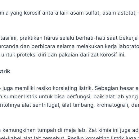
mia yang korosif antara lain asam sulfat, asam astetat,
si ini, praktikan harus selalu berhati-hati saat bekerja
bercanda dan berbicara selama melakukan kerja laborato
untuk proteksi diri dan pakaian dari zat korosif ini.
strik
b juga memiliki resiko korsleting listrik. Sebagian besar 
sumber listrik untuk bisa berfungsi, baik alat lab yan
ntohnya alat sentrifugal, alat timbang, kromatografi, dan
a kemungkinan tumpah di meja lab. Zat kimia ini juga 
-kabel alat lab tersebut. Resiko korselting listrik jug