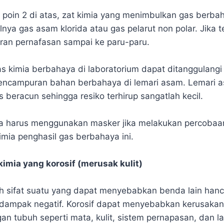
 poin 2 di atas, zat kimia yang menimbulkan gas berba
nya gas asam klorida atau gas pelarut non polar. Jika t
ran pernafasan sampai ke paru-paru.
s kimia berbahaya di laboratorium dapat ditanggulang
ncampuran bahan berbahaya di lemari asam. Lemari a
 beracun sehingga resiko terhirup sangatlah kecil.
ga harus menggunakan masker jika melakukan percobaa
imia penghasil gas berbahaya ini.
kimia yang korosif (merusak kulit)
ah sifat suatu yang dapat menyebabkan benda lain hanc
ampak negatif. Korosif dapat menyebabkan kerusakan 
an tubuh seperti mata, kulit, sistem pernapasan, dan lai