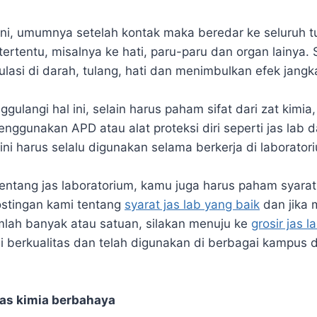
ini, umumnya setelah kontak maka beredar ke seluruh 
ertentu, misalnya ke hati, paru-paru dan organ lainya. S
ulasi di darah, tulang, hati dan menimbulkan efek jangk
ulangi hal ini, selain harus paham sifat dari zat kimia
nggunakan APD atau alat proteksi diri seperti jas lab 
ini harus selalu digunakan selama berkerja di laborator
tentang jas laboratorium, kamu juga harus paham syarat
ostingan kami tentang
syarat jas lab yang baik
dan jika
mlah banyak atau satuan, silakan menuju ke
grosir jas l
i berkualitas dan telah digunakan di berbagai kampus d
as kimia berbahaya