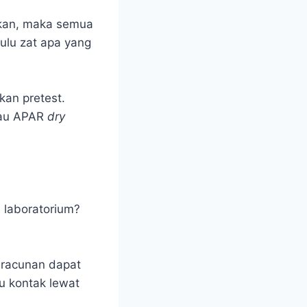
akan, maka semua
ulu zat apa yang
kan pretest.
tau APAR
dry
 laboratorium?
Keracunan dapat
au kontak lewat