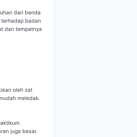
tuhan dari benda
r, terhadap badan
fat dan tempatnya
bkan oleh zat
t mudah meledak.
raktikum
ran juga besar.