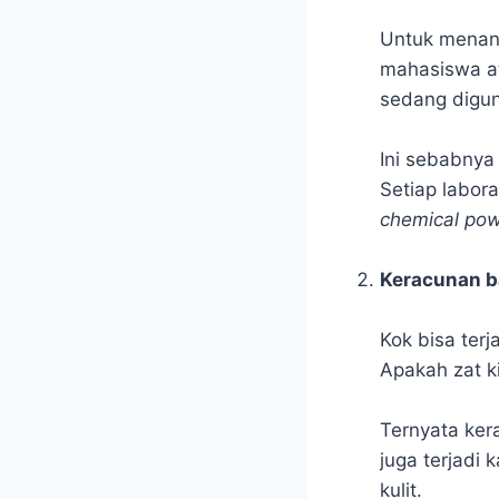
Untuk menang
mahasiswa at
sedang diguna
Ini sebabnya
Setiap labor
chemical po
Keracunan b
Kok bisa ter
Apakah zat 
Ternyata kera
juga terjadi
kulit.