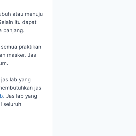
tubuh atau menuju
elain itu dapat
a panjang.
, semua praktikan
dan masker. Jas
ium.
 jas lab yang
 membutuhkan jas
ab
. Jas lab yang
i seluruh