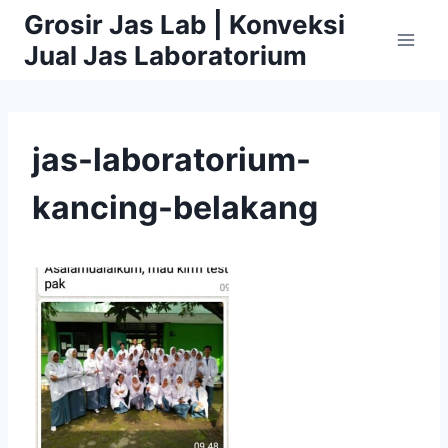
Skip
Grosir Jas Lab | Konveksi
to
Jual Jas Laboratorium
content
jas-laboratorium-
kancing-belakang